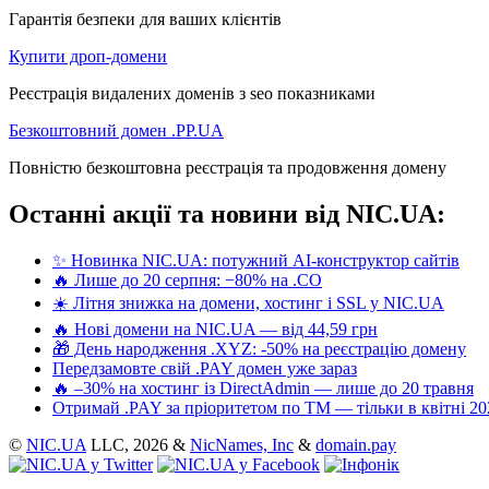
Гарантія безпеки для ваших клієнтів
Купити дроп-домени
Реєстрація видалених доменів з seo показниками
Безкоштовний домен .PP.UA
Повністю безкоштовна реєстрація та продовження домену
Останні акції та новини від NIC.UA:
✨ Новинка NIC.UA: потужний AI-конструктор сайтів
🔥 Лише до 20 серпня: −80% на .CO
☀️ Літня знижка на домени, хостинг і SSL у NIC.UA
🔥 Нові домени на NIC.UA — від 44,59 грн
🎁 День народження .XYZ: -50% на реєстрацію домену
Передзамовте свій .PAY домен уже зараз
🔥 –30% на хостинг із DirectAdmin — лише до 20 травня
Отримай .PAY за пріоритетом по ТМ — тільки в квітні 20
©
NIC.UA
LLC,
2026 &
NicNames, Inc
&
domain.pay